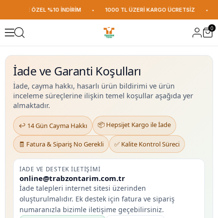
ERİŞİNİZE ÖZEL %10 İNDİRİM
•
1000 TL ÜZERİ KARGO ÜCRETSİZ
•
İL
0
İade ve Garanti Koşulları
İade, cayma hakkı, hasarlı ürün bildirimi ve ürün
inceleme süreçlerine ilişkin temel koşullar aşağıda yer
almaktadır.
📦 Hepsijet Kargo ile İade
↩️ 14 Gün Cayma Hakkı
🧾 Fatura & Sipariş No Gerekli
✅ Kalite Kontrol Süreci
İADE VE DESTEK ILETIŞIMI
online@trabzontarim.com.tr
İade talepleri internet sitesi üzerinden
oluşturulmalıdır. Ek destek için fatura ve sipariş
numaranızla bizimle iletişime geçebilirsiniz.