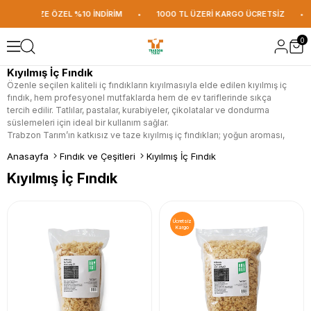
ŞVERİŞİNİZE ÖZEL %10 İNDİRİM
•
1000 TL ÜZERİ KARGO ÜCRETSİZ
•
0
Kıyılmış İç Fındık
Özenle seçilen kaliteli iç fındıkların kıyılmasıyla elde edilen kıyılmış iç
fındık, hem profesyonel mutfaklarda hem de ev tariflerinde sıkça
tercih edilir. Tatlılar, pastalar, kurabiyeler, çikolatalar ve dondurma
süslemeleri için ideal bir kullanım sağlar.
Trabzon Tarım’ın katkısız ve taze kıyılmış iç fındıkları; yoğun aroması,
taze dokusu ve pratik kullanımıyla tariflere hem lezzet hem de görsel
Anasayfa
Fındık ve Çeşitleri
Kıyılmış İç Fındık
zenginlik katar. Özel ambalajı sayesinde uzun süre tazeliğini korur.
Kıyılmış İç Fındık
Ücretsiz
Kargo