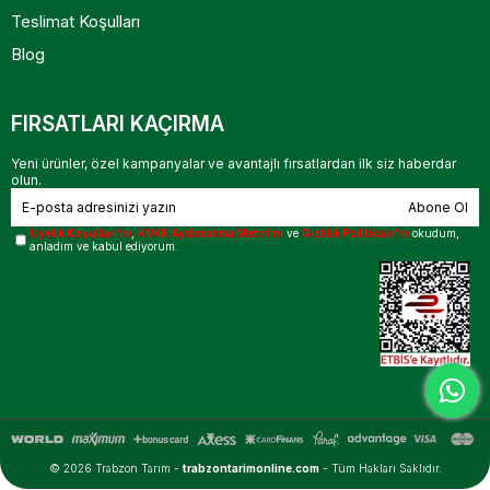
Teslimat Koşulları
Blog
FIRSATLARI KAÇIRMA
Yeni ürünler, özel kampanyalar ve avantajlı fırsatlardan ilk siz haberdar
olun.
Abone Ol
Üyelik Koşulları'nı
,
KVKK Aydınlatma Metni'ni
ve
Gizlilik Politikası'nı
okudum,
anladım ve kabul ediyorum.
© 2026 Trabzon Tarım -
trabzontarimonline.com
- Tüm Hakları Saklıdır.