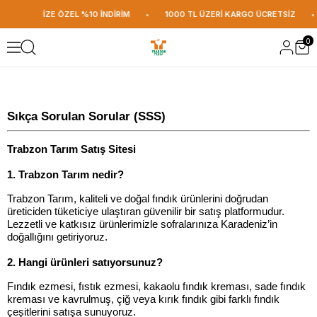
LIŞVERİŞİNİZE ÖZEL %10 İNDİRİM
•
1000 TL ÜZERİ KARGO ÜCRETSİZ
•
0
Sıkça Sorulan Sorular (SSS)
Trabzon Tarım Satış Sitesi
1. Trabzon Tarım nedir?
Trabzon Tarım, kaliteli ve doğal fındık ürünlerini doğrudan
üreticiden tüketiciye ulaştıran güvenilir bir satış platformudur.
Lezzetli ve katkısız ürünlerimizle sofralarınıza Karadeniz’in
doğallığını getiriyoruz.
2. Hangi ürünleri satıyorsunuz?
Fındık ezmesi, fıstık ezmesi, kakaolu fındık kreması, sade fındık
kreması ve kavrulmuş, çiğ veya kırık fındık gibi farklı fındık
çeşitlerini satışa sunuyoruz.