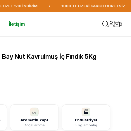
ZEL %10 İNDİRİM
•
1000 TL ÜZERİ KARGO ÜCRETSİZ
•
İletişim
0
 Bay Nut Kavrulmuş İç Fındık 5Kg
🥜
🏭
a
Aromatik Yapı
Endüstriyel
Doğal aroma
5 kg ambalaj