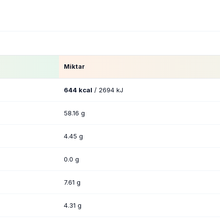
Miktar
644 kcal
/ 2694 kJ
58.16 g
4.45 g
0.0 g
7.61 g
4.31 g