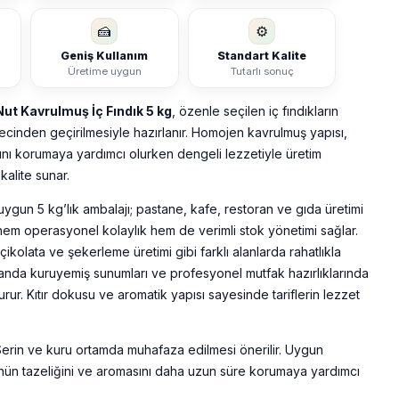
🍰
⚙️
Geniş Kullanım
Standart Kalite
Üretime uygun
Tutarlı sonuç
ut Kavrulmuş İç Fındık 5 kg
, özenle seçilen iç fındıkların
ecinden geçirilmesiyle hazırlanır. Homojen kavrulmuş yapısı,
ını korumaya yardımcı olurken dengeli lezzetiyle üretim
kalite sunar.
uygun 5 kg’lık ambalajı; pastane, kafe, restoran ve gıda üretimi
 hem operasyonel kolaylık hem de verimli stok yönetimi sağlar.
, çikolata ve şekerleme üretimi gibi farklı alanlarda rahatlıkla
amanda kuruyemiş sunumları ve profesyonel mutfak hazırlıklarında
urur. Kıtır dokusu ve aromatik yapısı sayesinde tariflerin lezzet
erin ve kuru ortamda muhafaza edilmesi önerilir. Uygun
ünün tazeliğini ve aromasını daha uzun süre korumaya yardımcı