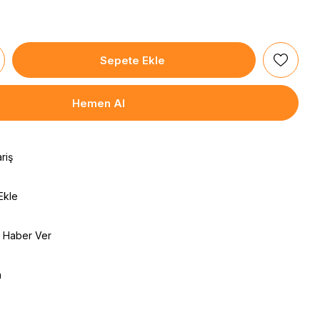
riş
Ekle
e Haber Ver
a