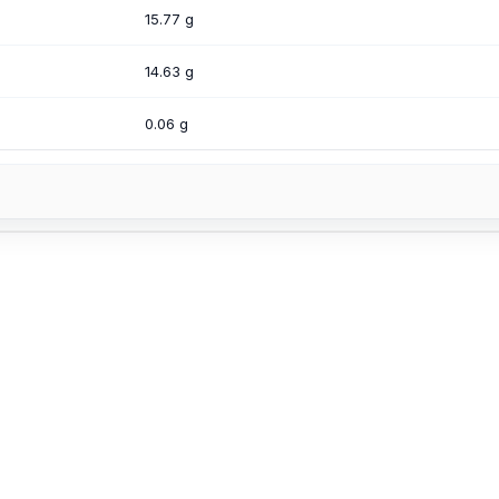
15.77 g
14.63 g
0.06 g