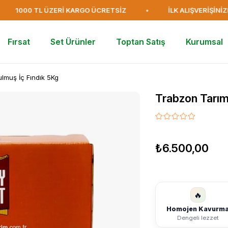
1000 TL ÜZERİ KARGO ÜCRETSİZ
•
İLK ALIŞVERİŞİNİZE Ö
Fırsat
Set Ürünler
Toptan Satış
Kurumsal
lmuş İç Fındık 5Kg
Trabzon Tarım
₺6.500,00
🔥
Homojen Kavurm
Dengeli lezzet