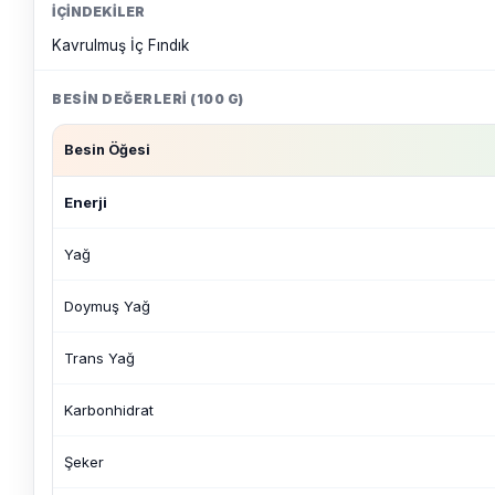
İÇINDEKILER
Kavrulmuş İç Fındık
BESIN DEĞERLERI (100 G)
Besin Öğesi
Enerji
Yağ
Doymuş Yağ
Trans Yağ
Karbonhidrat
Şeker