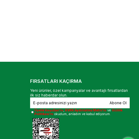
FIRSATLARI KAÇIRMA
Yeni ürünler, özel kampanyalar ve avantajlı fırsatlardan
ilk siz haberdar olun.
Abone Ol
Üyelik Koşulları'nı
,
KVKK Aydınlatma Metni'ni
ve
Gizlilik
Politikası'nı
okudum, anladım ve kabul ediyorum.